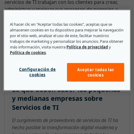
servicios de TI trabajan con los clientes para crear,
administrar y mejorar sus procesos de negocios a
través del uso de la tecnología de la información. Los
servicios de TI varían ampliamente, desde la
Al hacer clic en "Aceptar todas las cookies", aceptas que se
almacenen cookies en tu dispositivo para mejorar la navegación
instalación de hardware y software hasta la
por el sitio web, analizar el uso de este, facilitar nuestros
informática en la nube y la ciberseguridad. ITSM
trabajos de marketing y personalizar los anuncios. Para obtener
(administración de servicios de TI, por sus siglas en
más información, visita nuestra
Política de privacidad
y
inglés) es el campo que se ocupa de la implantación,
Política de cookies
.
entrega y gestión de los servicios de TI.
Configuración de
Aceptar todas las
cookies
cookies
Lo que deben saber las pequeñas
y medianas empresas sobre
Servicios de TI
El surgimiento de proveedores de servicios de TI ha
hecho posible la transformación digital moderna y