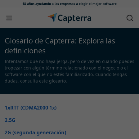
18 años ayudando a las empresas
a elegir el mejor software
Ir directamente al contenido
Glosario de Capterra:
Explora las
definiciones
Intentamos que no haya jerga, pero de vez en cuando puedes
tropezar con algún término relacionado con el negocio o el
software con el que no estés familiarizado. Cuando tengas
dudas, consulta este glosario.
1xRTT (CDMA2000 1x)
2.5G
2G (segunda generación)