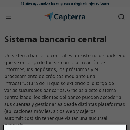
18 años ayudando a las empresas
a elegir el mejor software
Ir directamente al contenido
Sistema bancario central
Un sistema bancario central es un sistema de back-end
que se encarga de tareas como la creación de
informes, los depósitos, los préstamos y el
procesamiento de créditos mediante una
infraestructura de TI que se extiende a lo largo de
varias sucursales bancarias. Gracias a este sistema
centralizado, los clientes del banco pueden acceder a
sus cuentas y gestionarlas desde distintas plataformas
(aplicaciones móviles, sitios web y cajeros
automáticos) sin tener que visitar una sucursal
bancaria.