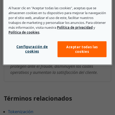
Al hacer clic en "Aceptar todas las cookies", aceptas que se
almacenen cookies en tu dispositivo para mejorar la navegación
por el sitio web, analizar el uso de este, facilitar nuestros
Lo que deben saber las pequeñas
trabajos de marketing y personalizar los anuncios. Para obtener
más información, visita nuestra
Política de privacidad
y
y medianas empresas sobre
Política de cookies
.
Sistema bancario central
Configuración de
Aceptar todas las
Los sistemas bancarios centrales ofrecen una serie
cookies
cookies
de beneficios tanto para los clientes como para las
instituciones financieras: reducen el error humano,
protegen ante el fraude, disminuyen los costes
operativos y aumentan la satisfacción del cliente.
Términos relacionados
Tokenización