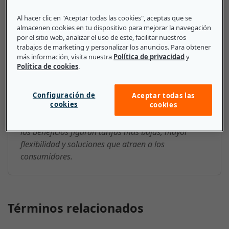
Al hacer clic en "Aceptar todas las cookies", aceptas que se
La tecnología financiera es un elemento disruptivo
almacenen cookies en tu dispositivo para mejorar la navegación
para la banca tradicional. Significa hacer las cosas
por el sitio web, analizar el uso de este, facilitar nuestros
de manera diferente a través de aplicaciones
trabajos de marketing y personalizar los anuncios. Para obtener
más información, visita nuestra
Política de privacidad
y
digitales, nuevas formas de transferir fondos y
Política de cookies
.
métodos de pago únicos. Las empresas que adoptan
estrategias y tecnologías financieras ayudan a
preparar sus métodos bancarios para el futuro. Más
Configuración de
Aceptar todas las
cookies
cookies
de la mitad de las pymes ya utilizan algún tipo de
tecnología financiera en sus organizaciones. Entre
los beneficios figuran tarifas más bajas, mayor
flexibilidad y soluciones que atraen a los
consumidores.
Términos relacionados