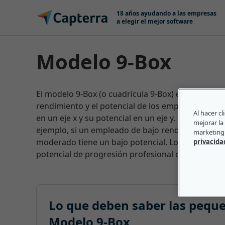
Ir directamente al contenido
18 años ayudando a las empresas
a elegir el mejor software
Modelo 9-Box
El modelo 9-Box (o cuadrícula 9-Box) es una herr
rendimiento y el potencial de los empleados. Su cu
Al hacer c
en un eje x y su potencial en un eje y. Esta herra
mejorar la 
ejemplo, si un empleado de bajo rendimiento tien
marketing 
moderado tiene un bajo potencial. Los interesado
privacida
potencial de progresión profesional de un emple
Lo que deben saber las pequ
Modelo 9-Box