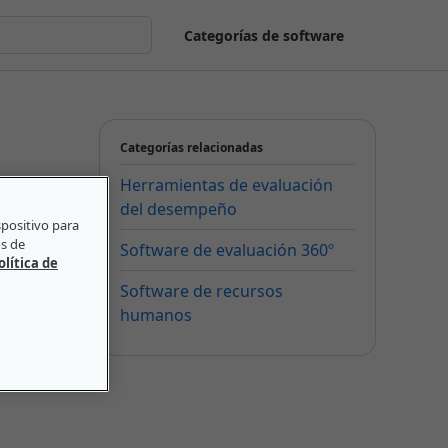
Categorías de software
Categorías relacionadas
Herramientas de evaluación
del desempeño
spositivo para
os de
Software de evaluación 360º
olítica de
Software de recursos
humanos