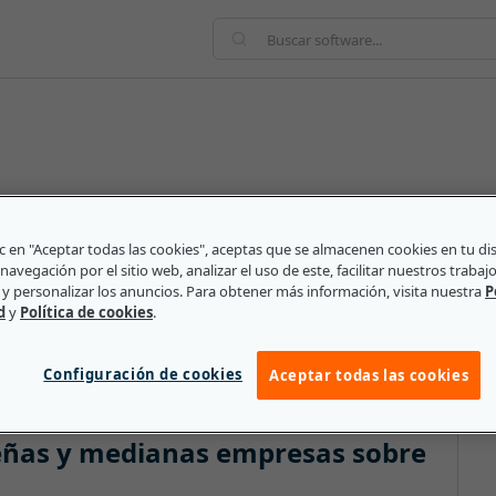
amienta de evaluación visual que determina el
adrícula clasifica el rendimiento de los trabajadores
lic en "Aceptar todas las cookies", aceptas que se almacenen cookies en tu di
mienta de evaluación predice varios resultados, por
navegación por el sitio web, analizar el uso de este, facilitar nuestros trabaj
e un alto potencial o si un empleado de rendimiento
y personalizar los anuncios. Para obtener más información, visita nuestra
P
s pueden usar esta herramienta para evaluar el
d
y
Política de cookies
.
ado.
Configuración de cookies
Aceptar todas las cookies
eñas y medianas empresas sobre