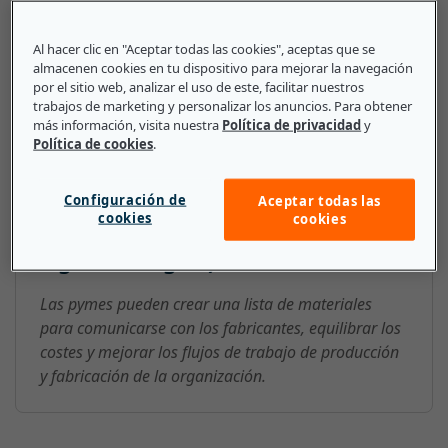
ejemplo, una BOM para un automóvil probablemente
incluya las piezas del vehículo, como ruedas y frenos,
Al hacer clic en "Aceptar todas las cookies", aceptas que se
almacenen cookies en tu dispositivo para mejorar la navegación
además de los costes y cantidades de esas piezas.
por el sitio web, analizar el uso de este, facilitar nuestros
trabajos de marketing y personalizar los anuncios. Para obtener
más información, visita nuestra
Política de privacidad
y
Política de cookies
.
Lo que deben saber las pequeñas
y medianas empresas sobre BOM
Configuración de
Aceptar todas las
cookies
cookies
(lista de materiales, por sus
siglas en inglés)
Las pymes pueden crear una lista de materiales
para comunicarse con los fabricantes, equilibrar los
costes y mejorar los flujos de trabajo de producción
y fabricación de la organización.