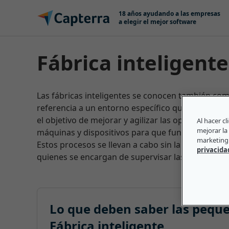
Ir directamente al contenido
18 años ayudando a las empresas
a elegir el mejor software
Fábrica inteligente
Las fábricas inteligentes se conocen también com
referencia a un entorno específico que depende d
el objetivo de mejorar y agilizar las operaciones d
Al hacer c
mejorar la 
máquinas y dispositivos para que funcionen de fo
marketing 
Estos procesos se llevan a cabo sin la intervenc
privacida
quienes se encargan de supervisar las fábricas int
Lo que deben saber las pequ
Fábrica inteligente