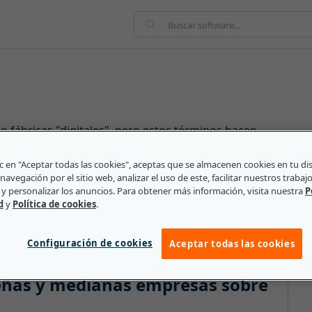
o fábricas "digitales", pero estos términos hacen
e la automatización y la optimización automática con
e fabricación. Se trata de conectar las diversas
lic en "Aceptar todas las cookies", aceptas que se almacenen cookies en tu di
navegación por el sitio web, analizar el uso de este, facilitar nuestros trabaj
rma sincronizada a fin de completar un proyecto.
y personalizar los anuncios. Para obtener más información, visita nuestra
P
ión de los empleados, pero son los gerentes humanos
d
y
Política de cookies
.
eligentes.
Configuración de cookies
Aceptar todas las cookies
eñas y medianas empresas sobre