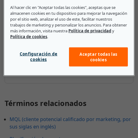
Lo que deben saber las pequeñas
Al hacer clic en "Aceptar todas las cookies", aceptas que se
y medianas empresas sobre
almacenen cookies en tu dispositivo para mejorar la navegación
por el sitio web, analizar el uso de este, facilitar nuestros
Canal de marketing
trabajos de marketing y personalizar los anuncios. Para obtener
más información, visita nuestra
Política de privacidad
y
La comunicación a través de los canales de
Política de cookies
.
marketing es vital para todas las empresas, incluso
las más pequeñas. Las pymes deben evaluar qué
Configuración de
Aceptar todas las
canal o combinación de canales emplear para llegar
cookies
cookies
a sus clientes y comunicar los beneficios de su
producto o servicio.
Términos relacionados
MQL (cliente potencial calificado por marketing, por
sus siglas en inglés)