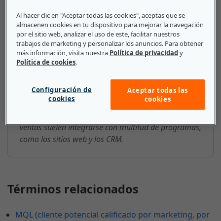
Lo que deben saber las pequeñas
Al hacer clic en "Aceptar todas las cookies", aceptas que se
y medianas empresas sobre
almacenen cookies en tu dispositivo para mejorar la navegación
Analíticas de ventas
por el sitio web, analizar el uso de este, facilitar nuestros
trabajos de marketing y personalizar los anuncios. Para obtener
más información, visita nuestra
Política de privacidad
y
Las empresas pueden usar distintas plataformas de
Política de cookies
.
analíticas de ventas. Los datos que proporcionan
son útiles para empresas de todos los tamaños,
Configuración de
Aceptar todas las
también pymes. Las pequeñas empresas deben
cookies
cookies
conocer bien sus datos de ventas para determinar el
éxito de sus labores comerciales. Las analíticas de
ventas suelen integrarse con multitud de programas,
como los sitios web y los CRM.
Términos relacionados
MQL (cliente potencial calificado por marketing, por