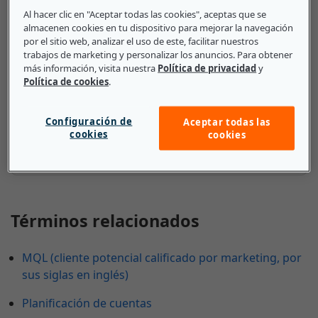
Al hacer clic en "Aceptar todas las cookies", aceptas que se
almacenen cookies en tu dispositivo para mejorar la navegación
El canal directo es la ruta más sencilla para llevar un
por el sitio web, analizar el uso de este, facilitar nuestros
producto al cliente. Algunos canales directos de
trabajos de marketing y personalizar los anuncios. Para obtener
proveedor a consumidor son, por ejemplo, Etsy.com
más información, visita nuestra
Política de privacidad
y
y los mercados agrícolas. El canal directo ofrece más
Política de cookies
.
control a la empresa en sus interacciones con el
cliente, así como una mayor satisfacción, ya que se
Configuración de
Aceptar todas las
eliminan los mayoristas, los minoristas y otros
cookies
cookies
intermediarios.
Términos relacionados
MQL (cliente potencial calificado por marketing, por
sus siglas en inglés)
Planificación de cuentas