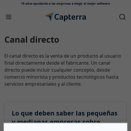
18 años ayudando a las empresas
a elegir el mejor software
Ir directamente al contenido
Canal directo
El canal directo es la venta de un producto al usuario
final directamente desde el fabricante. Un canal
directo puede incluir cualquier concepto, desde
comercio minorista y productos tecnológicos hasta
servicios empresariales y al cliente.
Lo que deben saber las pequeñas
y medianas empresas sobre
Canal directo