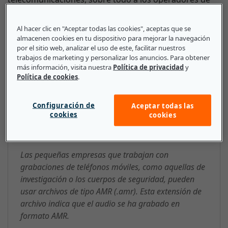
redes telefónicas móviles, ya que necesitan menos
torres de telefonía para gestionar grandes volúmenes
Al hacer clic en "Aceptar todas las cookies", aceptas que se
de datos.
almacenen cookies en tu dispositivo para mejorar la navegación
por el sitio web, analizar el uso de este, facilitar nuestros
trabajos de marketing y personalizar los anuncios. Para obtener
más información, visita nuestra
Política de privacidad
y
Política de cookies
.
Lo que deben saber las pequeñas
y medianas empresas sobre AMR
Configuración de
Aceptar todas las
cookies
(multitasa adaptativo, por sus
cookies
siglas en inglés)
Las pequeñas empresas que trabajan con
grabaciones de teléfonos móviles, como aquellas de
investigación o los cuerpos de seguridad, pueden
usar archivos de tipo AMR (.amr). Esta extensión de
archivo indica que el audio se ha grabado en
formato AMR.