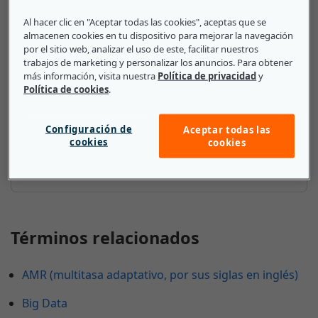
Al hacer clic en "Aceptar todas las cookies", aceptas que se
almacenen cookies en tu dispositivo para mejorar la navegación
Lo que deben saber las pequeñas
por el sitio web, analizar el uso de este, facilitar nuestros
y medianas empresas sobre
trabajos de marketing y personalizar los anuncios. Para obtener
más información, visita nuestra
Política de privacidad
y
Dinero verde
Política de cookies
.
Las pymes están en una posición favorable para
Configuración de
Aceptar todas las
aprovechar el repunte del dinero verde. Para ello,
cookies
cookies
pueden vender productos o servicios ecológicos o
implantar medidas de ahorro de energía.
Términos relacionados
AMR (multitasa adaptativo, por sus siglas en inglés)
Big Data