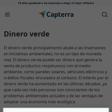
18 años ayudando a las empresas
a elegir el mejor software
Ir directamente al contenido
Dinero verde
El dinero verde principalmente alude a las inversiones
en iniciativas ambientales; no es un tipo de moneda
real. El dinero verde puede ser dinero que genera la
venta de productos respetuosos con el medio
ambiente, como paneles solares, vehículos eléctricos y
créditos fiscales vinculados al carbono. El interés por el
dinero verde ha aumentado en las últimas décadas, ya
que cada vez más personas son conscientes de los
problemas ambientales actuales y de las ventajas de
adoptar una economía más ecológica.