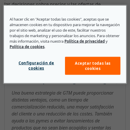
las decisiones sobre precios y las ofertas de
productos, los canales que se van a emplear y la
información sobre la marca original o modificada,
Al hacer clic en "Aceptar todas las cookies", aceptas que se
almacenen cookies en tu dispositivo para mejorar la navegación
entre otros aspectos.
por el sitio web, analizar el uso de este, facilitar nuestros
trabajos de marketing y personalizar los anuncios. Para obtener
más información, visita nuestra
Política de privacidad
y
Política de cookies
.
Lo que deben saber las pequeñas
y medianas empresas sobre
Configuración de
Aceptar todas las
cookies
cookies
Estrategia de GTM (salida al
mercado, por sus siglas en inglés)
Una buena estrategia de GTM puede proporcionar
distintas ventajas, como un tiempo de
comercialización reducido, una mayor satisfacción
del cliente o una reducción de los costes. También
ayuda a las pymes a evitar lanzamientos de
productos que no sean bien acogidos y sentar las