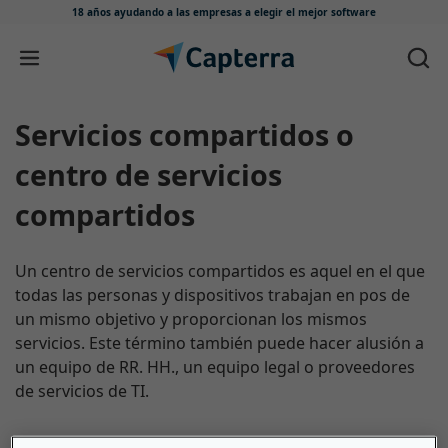
18 años ayudando a las empresas
a elegir el mejor software
Ir directamente al contenido
Servicios compartidos o
centro de servicios
compartidos
Un centro de servicios compartidos es aquel en el que
todas las personas y dispositivos trabajan en pos de
un mismo objetivo y proporcionan los mismos
servicios. Este término también puede hacer alusión a
un equipo de RR. HH., un equipo legal o proveedores
de servicios de TI.