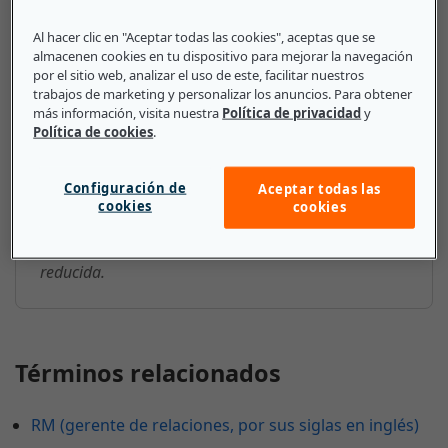
Al hacer clic en "Aceptar todas las cookies", aceptas que se
Lo que deben saber las pequeñas
almacenen cookies en tu dispositivo para mejorar la navegación
y medianas empresas sobre
por el sitio web, analizar el uso de este, facilitar nuestros
trabajos de marketing y personalizar los anuncios. Para obtener
Servicios compartidos o centro de
más información, visita nuestra
Política de privacidad
y
servicios compartidos
Política de cookies
.
Las pymes suelen hacer uso de los servicios
Configuración de
Aceptar todas las
compartidos porque resultan muy rentables. Esto se
cookies
cookies
debe a que las operaciones se centralizan y la
inversión en tecnología y espacio de oficinas es más
reducida.
Términos relacionados
RM (gerente de relaciones, por sus siglas en inglés)